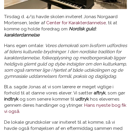
Tirsdag d. 4/11 havde skolen inviteret Jonas Norgaard
Mortensen, leder af
Center for Karakterdannelse
, til at
komme og holde foredrag om
Nordisk guld:
karakterdannelse
Hans egen omtale:
Vores demokrati som livsform udfordres
af tidens kulturelle brydninger. I den nordiske tradition for
karakterdannelse, folkeoplysning og medborgerskab ligger
heldigvis glemt guld og dybe indsigter om den kulturkamp,
som også rammer lige i hjertet af både udskolingen og de
gymnasiale uddannelsers formål, praksis og dagligdag.
Bl.a. sagde Jonas at vi som lærere er meget vigtige i
forhold til at danne vores elever: Vi sætter
aftryk
, som gør
indtryk
og som senere kommer til
udtryk
hos elevernes
gennem deres handlinger og ytringer.
Hans nyeste bog fik
vi også.
De lokale grundskoler var inviteret til at komme, så vi
havde også fornøjelsen af en eftermiddag sammen med